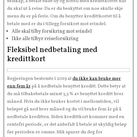
selskap, å betale både fly og hotell med kredittkortet når
du skal ut å reise. Da er du beskyttet om noe skulle skje
mens du er på ferie. Om du benytter kredittkortet til å
betale med er du i tillegg forsikret mot svindel.
Alle skal tilby forsikring mot svindel
Ikke alle tilbyr reiseforsikring
Fleksibel nedbetaling med
kredittkort
Regjeringen bestemte i 2019 at
du ikke kan bruke mer
enn fem år
på å nedbetale benyttet kreditt. Dette betyr at
du må tilbakebetale minst 3,5 % av benyttet kreditt hver
måned. Hvis du ikke bruker kortet i mellomtiden, vil
beløpet gå ned hver måned og du vil bruke fem år på å
nedbetale kreditten. Siden kredittkort kommer med en
rentefri periode, er det anbefalt å betale ut skyldig beløp
før perioden er omme. Slik sparer du deg for