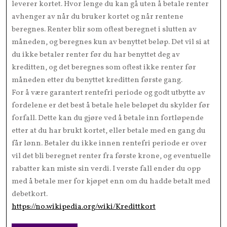
leverer kortet. Hvor lenge du kan gå uten å betale renter
avhenger av når du bruker kortet og når rentene
beregnes. Renter blir som oftest beregnet i slutten av
måneden, og beregnes kun av benyttet beløp. Det vil si at
du ikke betaler renter før du har benyttet deg av
kreditten, og det beregnes som oftest ikke renter før
måneden etter du benyttet kreditten første gang.
For å være garantert rentefri periode og godt utbytte av
fordelene er det best å betale hele beløpet du skylder før
forfall. Dette kan du gjøre ved å betale inn fortløpende
etter at du har brukt kortet, eller betale med en gang du
får lønn. Betaler du ikke innen rentefri periode er over
vil det bli beregnet renter fra første krone, og eventuelle
rabatter kan miste sin verdi. I verste fall ender du opp
med å betale mer for kjøpet enn om du hadde betalt med
debetkort.
https://no.wikipedia.org/wiki/Kredittkort