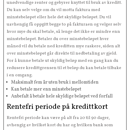
unødvendige renter og gebyrer knyttet til bruk av kreditt.
Du kan selv velge om du vil motta faktura med
minstebeløpet eller hele det skyldige beløpet. Du vil
uavhengig få oppgitt begge to på fakturaen og velger selv
hvor mye du skal betale, så lenge det ikke er mindre enn
minstebeløpet. Betaler du over minstebeløpet hver
måned vil du betale ned kreditten mye raskere, siden alt
over minstebeløpet går direkte til nedbetaling av gjeld.
For å kunne betale ut skyldig beløp med en gang kan du
redusere kredittgrensen til et beløp du kan betale tilbake
i en omgang.
Maksimalt fem år uten bruk i mellomtiden
Kan betale mer enn minstebeløpet
Anbefalt å betale hele skyldige beløpet ved forfall
Rentefri periode på kredittkort
Rentefri periode kan være på alt fra 20 til 90 dager,
avhengig av hvilket kort du har og hvilken bank som