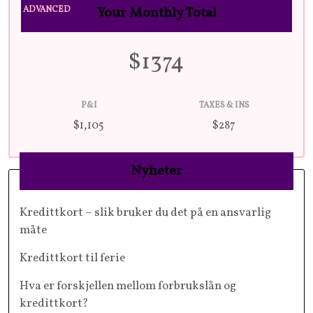
Your Monthly Total
ADVANCED
$
1374
P&I
TAXES & INS
$
1,105
$
287
Nyheter
Kredittkort – slik bruker du det på en ansvarlig
måte
Kredittkort til ferie
Hva er forskjellen mellom forbrukslån og
kredittkort?