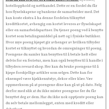
hotellopphold og netthandel. Dette er en fordel du får
hos flyselskapene og bankene de samarbeider med. Det
kan koste ekstra å ha denne fordelen tilknyttet
kredittkortet, avhengig om kortet leveres av flyselskapet
eller en samarbeidspartner. Du tjener poeng ved å benytte
kortet som betalingsmiddel på nett og i fysiske butikker.
Hvor mye poeng kjøpet gir avhenger av hvilken tilbyder
kortet er tilknyttet og hvordan de omregninger til poeng.
Poengene du samler kan benyttes til å betale helt eller
delvis for en ferietur, men kan også benyttes til å handle i
tilbyders reward shop. Her kan du bruke poengene til å
kjøpe forskjellige artikler som selges. Dette kan for
eksempel være kjøkkenutstyr, dekor eller klær. Vær
oppmerksom på at poengene dine kan gå ut på dato. Følg
derfor med slik at du ikke mister poengene før du får
benyttet deg av dem. Har du ikke nok opptjente poeng kan
du selv betale mellomlegget, enten med kreditt eller