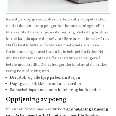
Rabatt på kjøp gis som oftest i etterkant av kjøpet, enten
med at du tjener opp penger hos bonusordninger eller
blir kreditert beløpet på neste regning. Ved riktig bruk av
kortet kan du spare deg selv for flere tusen i løpet av året.
Du får best utbytte av fordelene med å betale tilbake
forløpende, og senest innen hele beløpet forfaller. Når
du ikke betaler renter og får rabatt blir det billigere å
betale med kreditt. Det avhenger derimot av at du bruker
riktig kort på riktig sted.
Drivstoff og alle kjøp på bensinstasjon
Dagligvarebutikker rundt om i verden
Samarbeidspartnere som hoteller og butikkjeder
Opptjening av poeng
En annen fordel med kredittkort
er opptjening av poeng
som du kan benytte til å blant annet bestille
flyreiser,